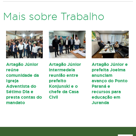
Mais sobre Trabalho
Artagão Júnior
Artagão Júnior
Artagão Júnior e
reúne
intermedeia
prefeita Joelma
comunidade da
reunião entre
anunciam
Igreja
prefeito
avanço do Ponto
Adventista do
Konjunski e o
Paraná e
Sétimo Dia e
chefe da Casa
recursos para
presta contas do
Civil
educação em
mandato
Juranda
Topo