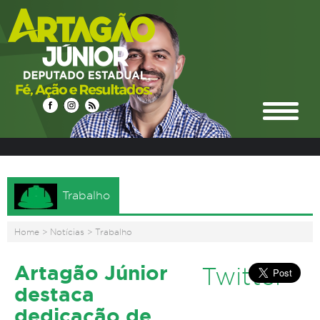
Trabalho
Home
>
Notícias
>
Trabalho
Artagão Júnior
Twitter
destaca
dedicação de