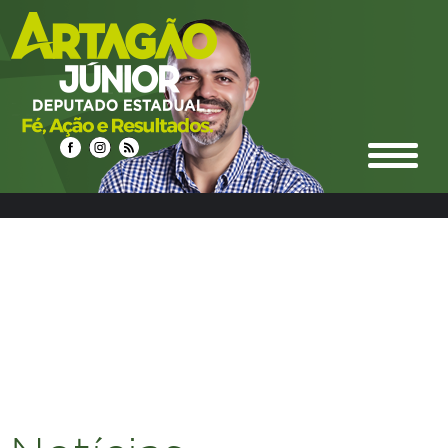
select n.idnoticias, n.titulo, n.resumo, n.texto,
date_format(n.datahora, '%d/%m/%Y %Hh%i') as
datahora_formatado, n.urlrewrite as url_noticia,
n.foto_principal, n.urlm2y, e.ideditoria, e.nome as nome_editoria,
e.icone_branco, e.cor, e.urlrewrite as url_editoria, c.idcidades,
c.nome as nome_cidade, c.imagem, c.urlrewrite as url_cidade
from noticias n left join editoria e on e.ideditoria = n.ideditoria
left join noticias_cidades nc on nc.idnoticias = n.idnoticias left
join cidades c on c.idcidades = nc.idcidades where 1 and
e.urlrewrite LIKE "%social-11%" group by n.idnoticias ORDER BY
DATE_FORMAT(datahora, '%Y%m%d %H:%i') DESC LIMIT 0,12