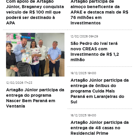
Com apoio de Artagão
Artagão participa de
Júnior, Braganey conquista
almoço beneficente da
veículo de R$ 100 mil que
APAE e destaca mais de R$
poderá ser destinado à
76 milhões em
APA
investimentos
12/02/2026 09h29
São Pedro do Ivaí terá
novo CREAS com
investimento de R$ 1,2
milhão
19/12/2025 19h00
Artagão Júnior participa da
12/02/2026 17h23
entrega de ônibus do
Artagão Júnior participa da
programa Cuida Mais
entrega do programa
Paraná em Laranjeiras do
Nascer Bem Paraná em
Sul
Ventania
18/12/2025 18h00
Artagão Júnior participa da
entrega de 48 casas no
Residencial Prime