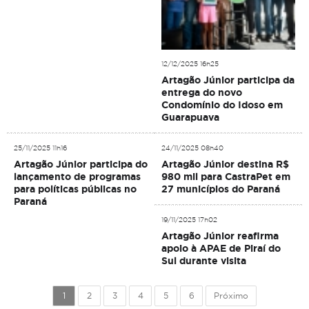
12/12/2025 16h25
Artagão Júnior participa da
entrega do novo
Condomínio do Idoso em
Guarapuava
25/11/2025 11h16
24/11/2025 08h40
Artagão Júnior participa do
Artagão Júnior destina R$
lançamento de programas
980 mil para CastraPet em
para políticas públicas no
27 municípios do Paraná
Paraná
19/11/2025 17h02
Artagão Júnior reafirma
apoio à APAE de Piraí do
Sul durante visita
1
2
3
4
5
6
Próximo