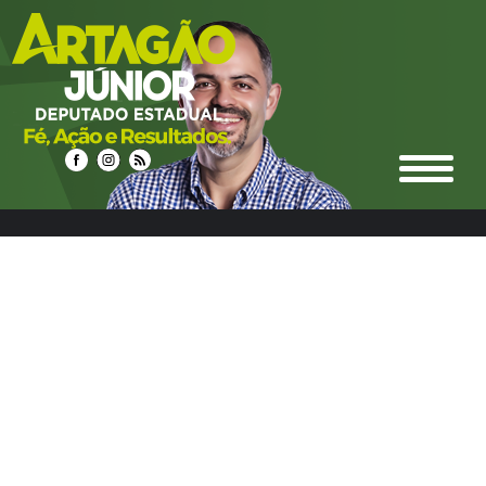
select n.idnoticias, n.titulo, n.resumo, n.texto,
date_format(n.datahora, '%d/%m/%Y %Hh%i') as
datahora_formatado, n.urlrewrite as url_noticia,
n.foto_principal, n.urlm2y, e.ideditoria, e.nome as nome_editoria,
e.icone_branco, e.cor, e.urlrewrite as url_editoria, c.idcidades,
c.nome as nome_cidade, c.imagem, c.urlrewrite as url_cidade
from noticias n left join editoria e on e.ideditoria = n.ideditoria
left join noticias_cidades nc on nc.idnoticias = n.idnoticias left
join cidades c on c.idcidades = nc.idcidades where 1 and
e.urlrewrite LIKE "%seguranca-5%" group by n.idnoticias
ORDER BY DATE_FORMAT(datahora, '%Y%m%d %H:%i') DESC
LIMIT 0,12