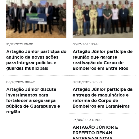
10/12/2025 10h00
05/12/2025 16h14
Artagão Júnior participa do
Artagão Júnior participa de
anúncio de novas ações
reunião que garante
para integrar polícias e
reativação do Corpo de
guardas municipais
Bombeiros em Entre Rios
03/12/2025 08h42
02/10/2025 02h00
Artagão Júnior discute
Artagão Júnior participa da
investimentos para
entrega de maquinários e
fortalecer a segurança
reforma do Corpo de
pública de Guarapuava e
Bombeiros em Laranjeiras
região
26/09/2025 01h00
ARTAGÃO JÚNIOR E
PREFEITO RENAN
ENTREGAM NOVA