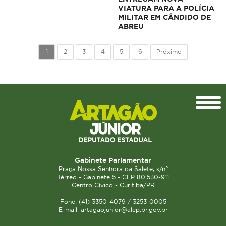
VIATURA PARA A POLÍCIA
MILITAR EM CÂNDIDO DE
ABREU
1
2
3
4
5
6
Próximo
Topo
Gabinete Parlamentar
Praça Nossa Senhora da Salete, s/n°
Térreo - Gabinete 5 - CEP 80.530-911
Centro Cívico - Curitiba/PR
Fone: (41) 3350-4079 / 3253-0005
E-mail: artagaojunior@alep.pr.gov.br