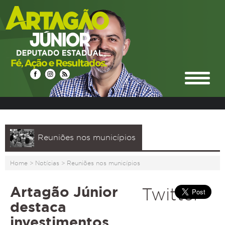
Reuniões nos municípios
Home
>
Notícias
>
Reuniões nos municípios
Artagão Júnior
Twitter
destaca
investimentos