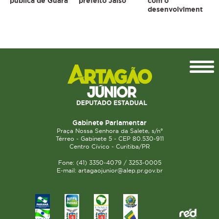
pública de Guara
prefeito Jaiso
com o
desenvolviment
Topo
Gabinete Parlamentar
Praça Nossa Senhora da Salete, s/n°
Térreo - Gabinete 5 - CEP 80.530-911
Centro Cívico - Curitiba/PR
Fone: (41) 3350-4079 / 3253-0005
E-mail: artagaojunior@alep.pr.gov.br