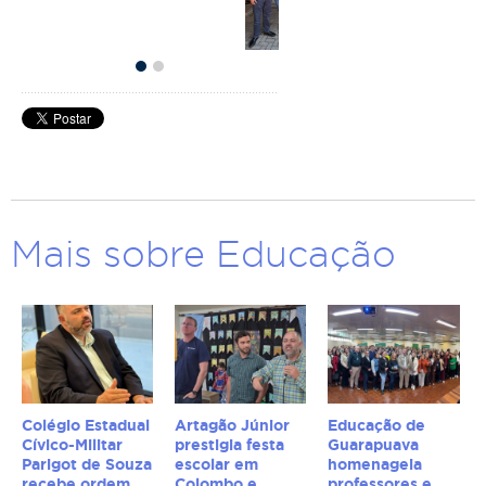
Mais sobre Educação
Colégio Estadual
Artagão Júnior
Educação de
Cívico-Militar
prestigia festa
Guarapuava
Parigot de Souza
escolar em
homenageia
recebe ordem
Colombo e
professores e