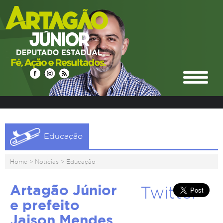
Educação
Home
>
Notícias
>
Educação
Artagão Júnior
Twitter
e prefeito
Jaison Mendes