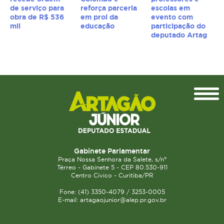
de serviço para
reforça parceria
escolas em
obra de R$ 536
em prol da
evento com
mil
educação
participação do
deputado Artag
Topo
Gabinete Parlamentar
Praça Nossa Senhora da Salete, s/n°
Térreo - Gabinete 5 - CEP 80.530-911
Centro Cívico - Curitiba/PR
Fone: (41) 3350-4079 / 3253-0005
E-mail: artagaojunior@alep.pr.gov.br