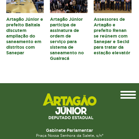
Artagão Júnior e
Artagão Júnior
Assessores de
prefeito Baitala
participa de
Artagão e
discutem
assinatura de
prefeito Renan
ampliação do
ordem de
se reúnem com
saneamento em
serviço para
Sanepar e Secid
distritos com
sistema de
para tratar da
Sanepar
saneamento no
estação elevatór
Guairacá
Topo
Gabinete Parlamentar
Praça Nossa Senhora da Salete, s/n°