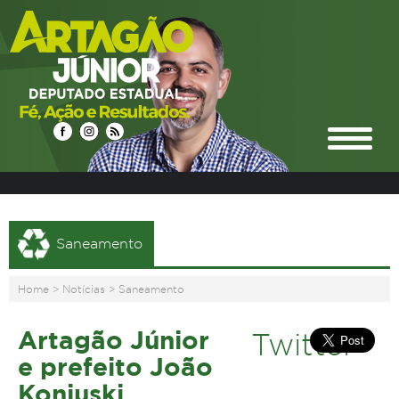
Saneamento
Home
>
Notícias
>
Saneamento
Artagão Júnior
Twitter
e prefeito João
Konjuski