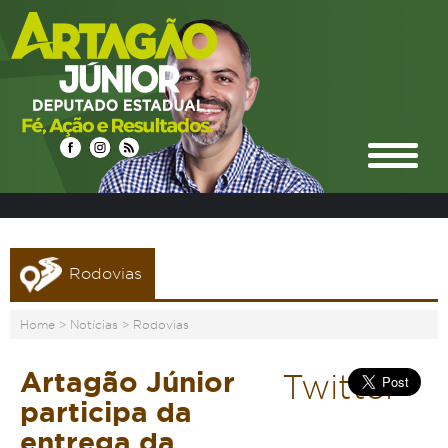
Rodovias
Home
>
Notícias
>
Rodovias
Artagão Júnior
Twitter
participa da
entrega da