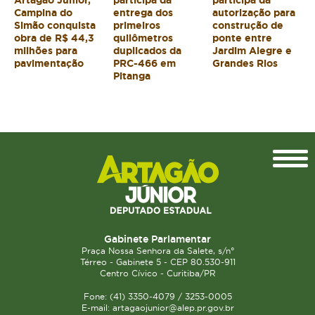
Campina do
entrega dos
autorização para
Simão conquista
primeiros
construção de
obra de R$ 44,3
quilômetros
ponte entre
milhões para
duplicados da
Jardim Alegre e
pavimentação
PRC-466 em
Grandes Rios
Pitanga
Topo
Gabinete Parlamentar
Praça Nossa Senhora da Salete, s/n°
Térreo - Gabinete 5 - CEP 80.530-911
Centro Cívico - Curitiba/PR
Fone: (41) 3350-4079 / 3253-0005
E-mail: artagaojunior@alep.pr.gov.br