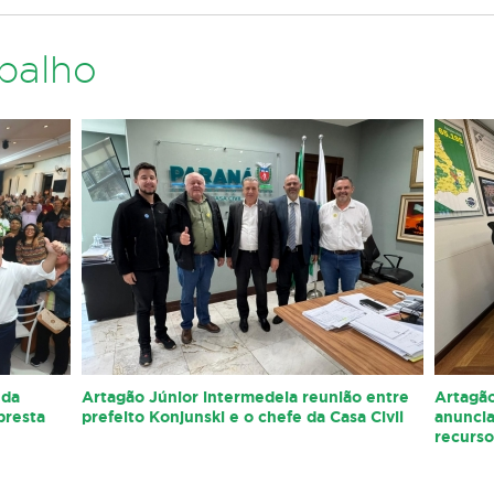
abalho
 da
Artagão Júnior intermedeia reunião entre
Artagão
presta
prefeito Konjunski e o chefe da Casa Civil
anunci
recurs