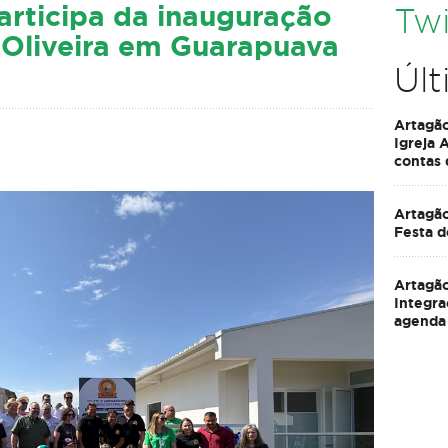
articipa da inauguração
Twi
 Oliveira em Guarapuava
Últ
Artagã
Igreja 
contas
Artagão
Festa d
Artagão
Integra
agenda