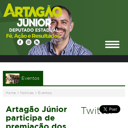
Eventos
Home
>
Notícias
>
Eventos
Artagão Júnior
Twitter
participa de
premiação dos