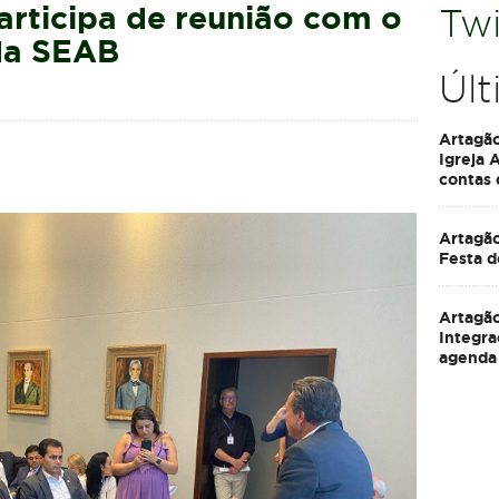
articipa de reunião com o
Twi
da SEAB
Últ
Artagã
Igreja 
contas
Artagão
Festa d
Artagão
Integra
agenda