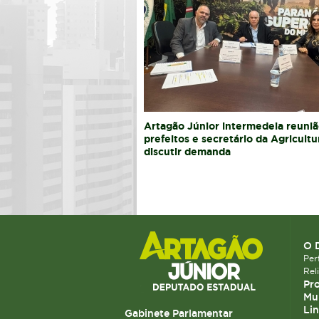
Artagão Júnior intermedeia reuniã
prefeitos e secretário da Agricultu
discutir demanda
O 
Perf
Rel
Pro
Mun
Lin
Gabinete Parlamentar