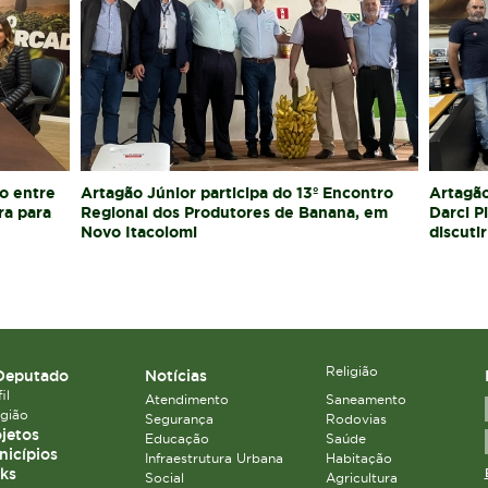
o entre
Artagão Júnior participa do 13º Encontro
Artagão
ra para
Regional dos Produtores de Banana, em
Darci P
Novo Itacolomi
discutir
Religião
Deputado
Notícias
il
Atendimento
Saneamento
igião
Segurança
Rodovias
jetos
Educação
Saúde
icípios
Infraestrutura Urbana
Habitação
ks
Social
Agricultura