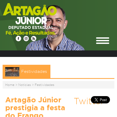
Festividades
Home
>
Notícias
>
Festividades
Artagão Júnior
Twitter
prestigia a festa
do Frango