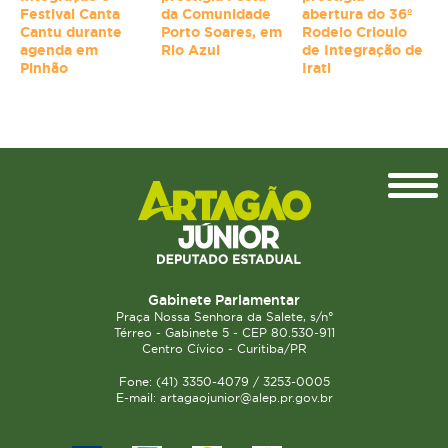
Festival Canta
da Comunidade
abertura do 36º
Cantu durante
Porto Soares, em
Rodeio Crioulo
agenda em
Rio Azul
de Integração de
Pinhão
Irati
Topo
Gabinete Parlamentar
Praça Nossa Senhora da Salete, s/n°
Térreo - Gabinete 5 - CEP 80.530-911
Centro Cívico - Curitiba/PR
Fone: (41) 3350-4079 / 3253-0005
E-mail: artagaojunior@alep.pr.gov.br