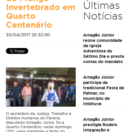
Últimas
Invertebrado em
Notícias
Quarto
Centenário
30/04/2017 20:32:00
Artagão Júnior
reúne comunidade
da Igreja
Adventista do
Sétimo Dia e presta
contas do mandato
Artagão Júnior
participa da
tradicional Festa de
Palmar, no
município de
Imbituva
O secretário da Justiça, Trabalho e
Direitos Humanos do Paraná,
Artagão Júnior
deputado Artagão Júnior, foi a
prestigia Rodeio
Quarto Centenário, neste domingo
Integração e
(30), para prestigiar a festa do