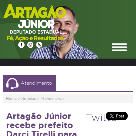
Atendimento
Home
>
Notícias
>
Atendimento
Artagão Júnior
Twitter
recebe prefeito
Darci Tirelli para