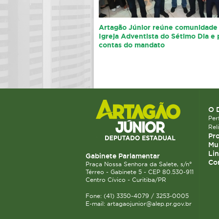
Artagão Júnior reúne comunidade
Igreja Adventista do Sétimo Dia e 
contas do mandato
O 
Perf
Rel
Pro
Mun
Lin
Gabinete Parlamentar
Co
Praça Nossa Senhora da Salete, s/n°
Térreo - Gabinete 5 - CEP 80.530-911
Centro Cívico - Curitiba/PR
Fone: (41) 3350-4079 / 3253-0005
E-mail: artagaojunior@alep.pr.gov.br