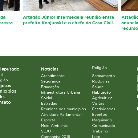
 da
Artagão Júnior intermedeia reunião entre
Artagão
presta
prefeito Konjunski e o chefe da Casa Civil
anunci
recurs
Religião
Deputado
Notícias
il
Atendimento
Saneamento
igião
Segurança
Rodovias
jetos
Educação
Saúde
icípios
Infraestrutura Urbana
Habitação
ks
Social
Agricultura
ntato
Estradas
Visitas
Reuniões nos municípios
Festividades
Atividade Parlamentar
Eventos
Esporte
Maquinário
Meio Ambiente
Comunicado
SEJU
Trabalho
Campanha 2016
Luto