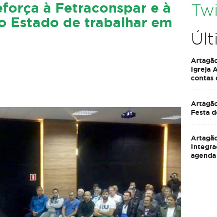
eforça à Fetraconspar e à
Twi
o Estado de trabalhar em
Últ
Artagã
Igreja 
contas
Artagão
Festa d
Artagão
Integra
agenda