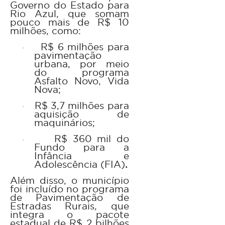
Governo do Estado para
Rio Azul, que somam
pouco mais de R$ 10
milhões, como:
R$ 6 milhões
para
·
pavimentação
urbana, por meio
do programa
Asfalto Novo, Vida
Nova
;
R$ 3,7 milhões
para
·
aquisição de
maquinários;
R$ 360 mil
do
·
Fundo para a
Infância e
Adolescência (FIA)
.
Além disso, o município
foi incluído no
programa
de Pavimentação de
Estradas Rurais
, que
integra o pacote
estadual de
R$ 2 bilhões