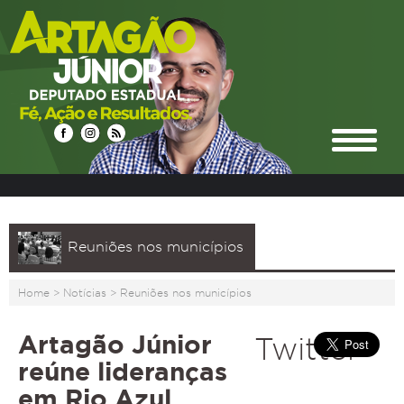
Reuniões nos municípios
Home
>
Notícias
>
Reuniões nos municípios
Artagão Júnior
Twitter
reúne lideranças
em Rio Azul