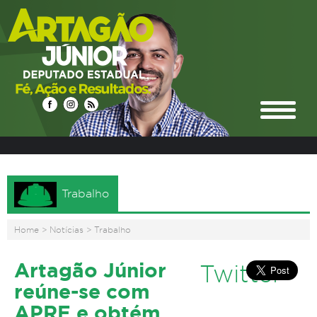
Trabalho
Home
>
Notícias
>
Trabalho
Artagão Júnior
Twitter
reúne-se com
APRE e obtém