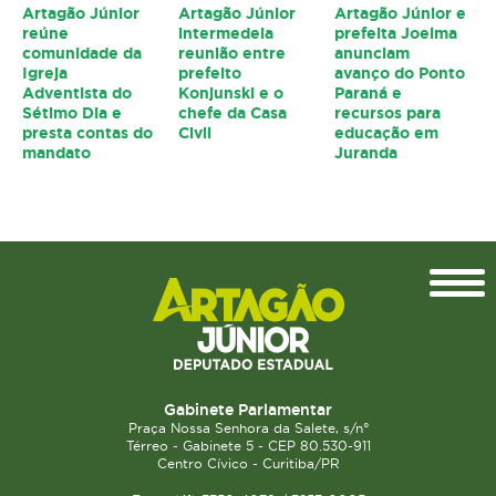
Artagão Júnior
Artagão Júnior
Artagão Júnior e
reúne
intermedeia
prefeita Joelma
comunidade da
reunião entre
anunciam
Igreja
prefeito
avanço do Ponto
Adventista do
Konjunski e o
Paraná e
Sétimo Dia e
chefe da Casa
recursos para
presta contas do
Civil
educação em
mandato
Juranda
Topo
Gabinete Parlamentar
Praça Nossa Senhora da Salete, s/n°
Térreo - Gabinete 5 - CEP 80.530-911
Centro Cívico - Curitiba/PR