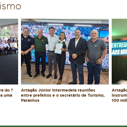
rismo
ra do ?
Artagão Júnior intermedeia reuniões
Artagão
ra uma
entre prefeitos e o secretário de Turismo,
instrum
Paranhos
100 mil