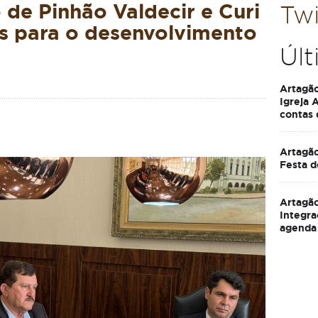
 de Pinhão Valdecir e Curi
Twi
s para o desenvolvimento
Últ
Artagã
Igreja 
contas
Artagão
Festa d
Artagão
Integra
agenda