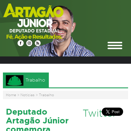
Trabalho
Home
>
Notícias
>
Trabalho
Deputado
Twitter
Artagão Júnior
comemora