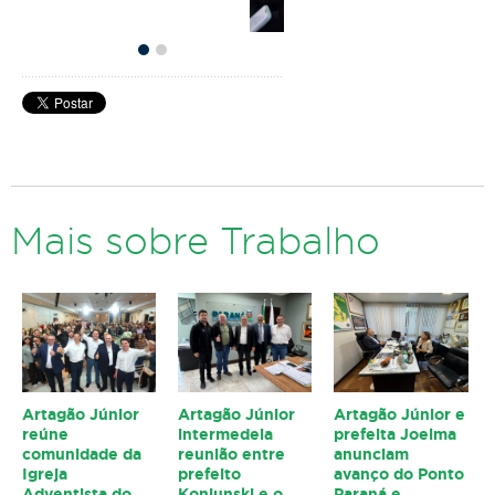
Mais sobre Trabalho
Artagão Júnior
Artagão Júnior
Artagão Júnior e
reúne
intermedeia
prefeita Joelma
comunidade da
reunião entre
anunciam
Igreja
prefeito
avanço do Ponto
Adventista do
Konjunski e o
Paraná e