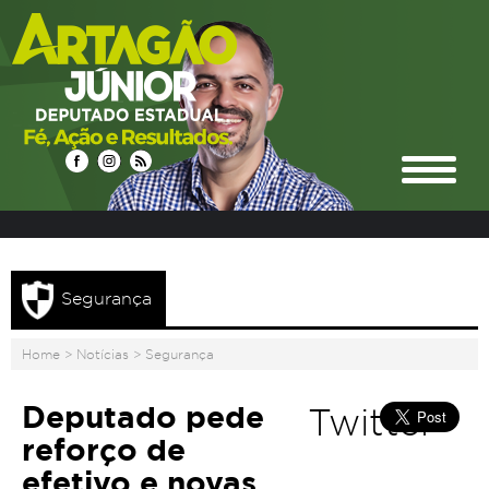
Segurança
Home
>
Notícias
>
Segurança
Deputado pede
Twitter
reforço de
efetivo e novas