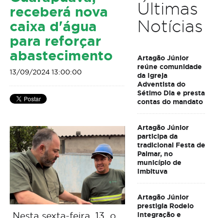
Últimas
receberá nova
Notícias
caixa d'água
para reforçar
abastecimento
Artagão Júnior
reúne comunidade
13/09/2024 13:00:00
da Igreja
Adventista do
Sétimo Dia e presta
contas do mandato
Artagão Júnior
participa da
tradicional Festa de
Palmar, no
município de
Imbituva
Artagão Júnior
prestigia Rodeio
Nesta sexta-feira, 13, o
Integração e