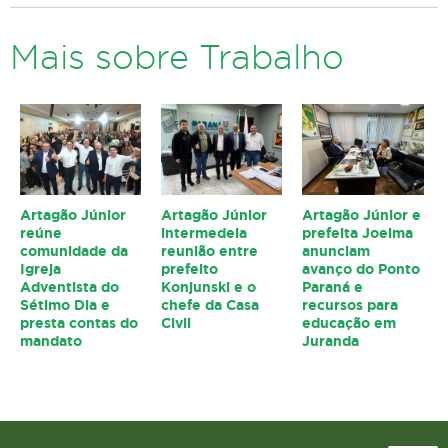
Mais sobre Trabalho
Artagão Júnior
Artagão Júnior
Artagão Júnior e
reúne
intermedeia
prefeita Joelma
comunidade da
reunião entre
anunciam
Igreja
prefeito
avanço do Ponto
Adventista do
Konjunski e o
Paraná e
Sétimo Dia e
chefe da Casa
recursos para
presta contas do
Civil
educação em
mandato
Juranda
Topo