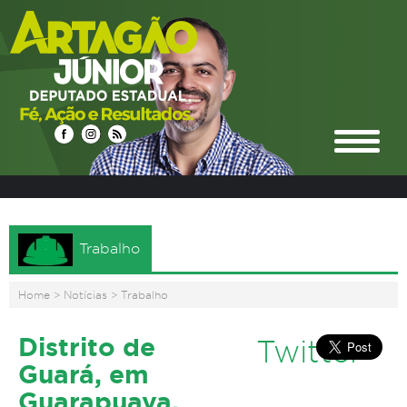
Trabalho
Home
>
Notícias
>
Trabalho
Distrito de
Twitter
Guará, em
Guarapuava,