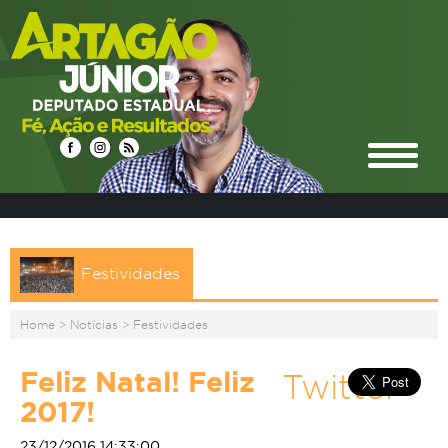
Festividades
Home
>
Notícias
>
Festividades
Feliz Natal! Feliz
Twitter
2017!
23/12/2016 14:33:00