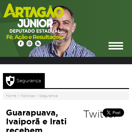
Segurança
Home
>
Notícias
>
Segurança
Guarapuava,
Twitter
Ivaiporã e Irati
recebem