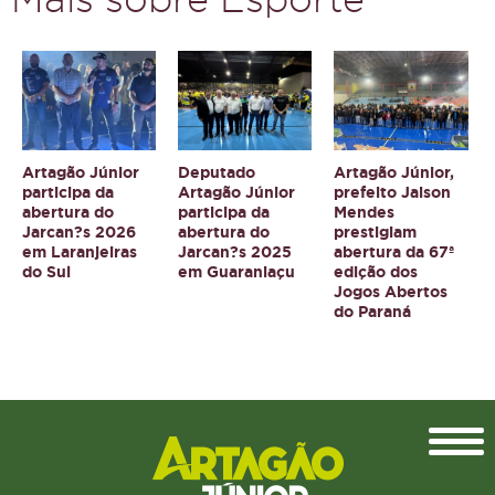
Artagão Júnior
Deputado
Artagão Júnior,
participa da
Artagão Júnior
prefeito Jaison
abertura do
participa da
Mendes
Jarcan?s 2026
abertura do
prestigiam
em Laranjeiras
Jarcan?s 2025
abertura da 67ª
do Sul
em Guaraniaçu
edição dos
Jogos Abertos
do Paraná
Topo