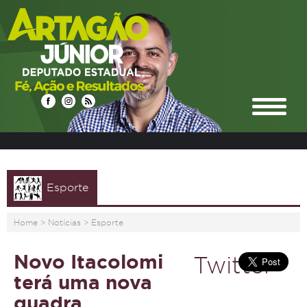
Esporte
Home
>
Notícias
>
Esporte
Novo Itacolomi
Twitter
terá uma nova
quadra