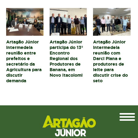
Artagão Júnior
Artagão Júnior
Artagão Júnior
intermedeia
participa do 13º
intermedeia
reunião entre
Encontro
reunião com
prefeitos e
Regional dos
Darci Piana e
secretário da
Produtores de
produtores de
Agricultura para
Banana, em
leite para
discutir
Novo Itacolomi
discutir crise do
demanda
seto
Topo