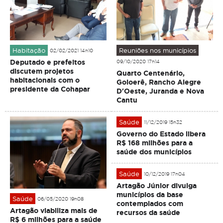
Habitação
Reuniões nos municípios
02/02/2021 14h10
Deputado e prefeitos
09/10/2020 17h14
discutem projetos
Quarto Centenário,
habitacionais com o
Goioerê, Rancho Alegre
presidente da Cohapar
D'Oeste, Juranda e Nova
Cantu
Saúde
11/12/2019 15h32
Governo do Estado libera
R$ 168 milhões para a
saúde dos municípios
Saúde
10/12/2019 17h04
Artagão Júnior divulga
municípios da base
Saúde
06/05/2020 19h08
contemplados com
Artagão viabiliza mais de
recursos da saúde
R$ 6 milhões para a saúde