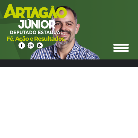
select n.idnoticias, n.titulo, n.resumo, n.texto,
date_format(n.datahora, '%d/%m/%Y %Hh%i') as
datahora_formatado, n.urlrewrite as url_noticia,
n.foto_principal, n.urlm2y, e.ideditoria, e.nome as nome_editoria,
e.icone_branco, e.cor, e.urlrewrite as url_editoria, c.idcidades,
c.nome as nome_cidade, c.imagem, c.urlrewrite as url_cidade
from noticias n left join editoria e on e.ideditoria = n.ideditoria
left join noticias_cidades nc on nc.idnoticias = n.idnoticias left
join cidades c on c.idcidades = nc.idcidades where 1 and
c.urlrewrite LIKE "%nova-cantu-48%" group by n.idnoticias
ORDER BY DATE_FORMAT(datahora, '%Y%m%d %H:%i') DESC
LIMIT 48,12