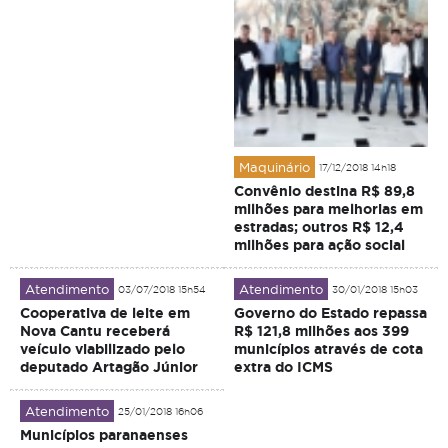
Maquinário
17/12/2018 14h18
Convênio destina R$ 89,8
milhões para melhorias em
estradas; outros R$ 12,4
milhões para ação social
Atendimento
Atendimento
03/07/2018 15h54
30/01/2018 15h03
Cooperativa de leite em
Governo do Estado repassa
Nova Cantu receberá
R$ 121,8 milhões aos 399
veículo viabilizado pelo
municípios através de cota
deputado Artagão Júnior
extra do ICMS
Atendimento
25/01/2018 16h06
Municípios paranaenses