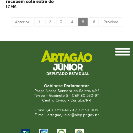
recebem cota extra do
ICMS
Anterior
1
2
3
4
5
6
Próximo
Topo
Gabinete Parlamentar
Praça Nossa Senhora da Salete, s/n°
Térreo - Gabinete 5 - CEP 80.530-911
Centro Cívico - Curitiba/PR
Fone: (41) 3350-4079 / 3253-0005
E-mail: artagaojunior@alep.pr.gov.br