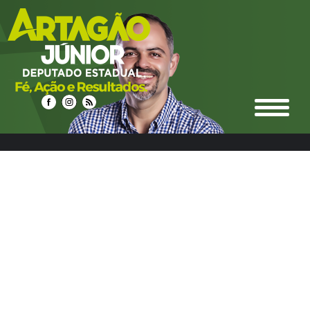
select n.idnoticias, n.titulo, n.resumo, n.texto,
date_format(n.datahora, '%d/%m/%Y %Hh%i') as
datahora_formatado, n.urlrewrite as url_noticia,
n.foto_principal, n.urlm2y, e.ideditoria, e.nome as nome_editoria,
e.icone_branco, e.cor, e.urlrewrite as url_editoria, c.idcidades,
c.nome as nome_cidade, c.imagem, c.urlrewrite as url_cidade
from noticias n left join editoria e on e.ideditoria = n.ideditoria
left join noticias_cidades nc on nc.idnoticias = n.idnoticias left
join cidades c on c.idcidades = nc.idcidades where 1 and
e.urlrewrite LIKE "%educacao-7%" group by n.idnoticias ORDER
BY DATE_FORMAT(datahora, '%Y%m%d %H:%i') DESC LIMIT
60,12