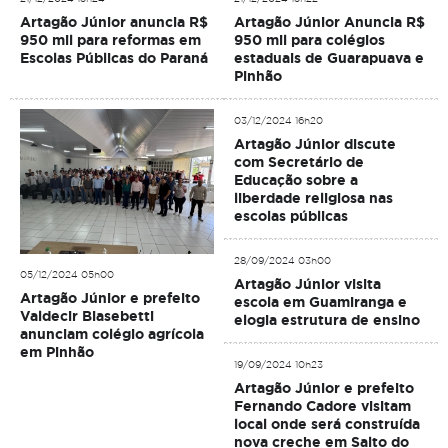
Artagão Júnior anuncia R$
Artagão Júnior Anuncia R$
950 mil para reformas em
950 mil para colégios
Escolas Públicas do Paraná
estaduais de Guarapuava e
Pinhão
03/12/2024 16h20
Artagão Júnior discute
com Secretário de
Educação sobre a
liberdade religiosa nas
escolas públicas
28/09/2024 03h00
05/12/2024 05h00
Artagão Júnior visita
Artagão Júnior e prefeito
escola em Guamiranga e
Valdecir Biasebetti
elogia estrutura de ensino
anunciam colégio agrícola
em Pinhão
19/09/2024 10h23
Artagão Júnior e prefeito
Fernando Cadore visitam
local onde será construída
nova creche em Salto do