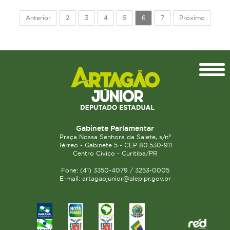
Anterior
2
3
4
5
6
7
Próximo
Topo
Gabinete Parlamentar
Praça Nossa Senhora da Salete, s/n°
Térreo - Gabinete 5 - CEP 80.530-911
Centro Cívico - Curitiba/PR
Fone: (41) 3350-4079 / 3253-0005
E-mail: artagaojunior@alep.pr.gov.br