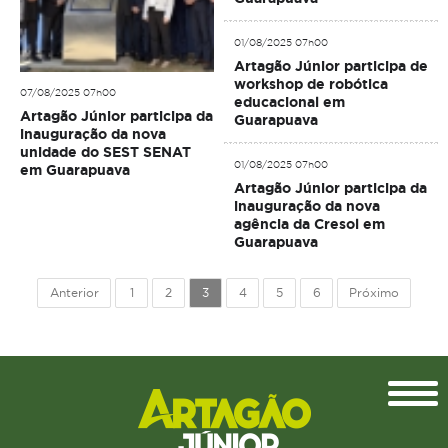
01/08/2025 07h00
Artagão Júnior participa de
workshop de robótica
07/08/2025 07h00
educacional em
Artagão Júnior participa da
Guarapuava
inauguração da nova
unidade do SEST SENAT
01/08/2025 07h00
em Guarapuava
Artagão Júnior participa da
inauguração da nova
agência da Cresol em
Guarapuava
Anterior
1
2
3
4
5
6
Próximo
Topo