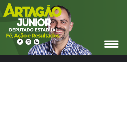
select n.idnoticias, n.titulo, n.resumo, n.texto,
date_format(n.datahora, '%d/%m/%Y %Hh%i') as
datahora_formatado, n.urlrewrite as url_noticia,
n.foto_principal, n.urlm2y, e.ideditoria, e.nome as nome_editoria,
e.icone_branco, e.cor, e.urlrewrite as url_editoria, c.idcidades,
c.nome as nome_cidade, c.imagem, c.urlrewrite as url_cidade
from noticias n left join editoria e on e.ideditoria = n.ideditoria
left join noticias_cidades nc on nc.idnoticias = n.idnoticias left
join cidades c on c.idcidades = nc.idcidades where 1 and
e.urlrewrite LIKE "%eventos-18%" group by n.idnoticias ORDER
BY DATE_FORMAT(datahora, '%Y%m%d %H:%i') DESC LIMIT
24,12