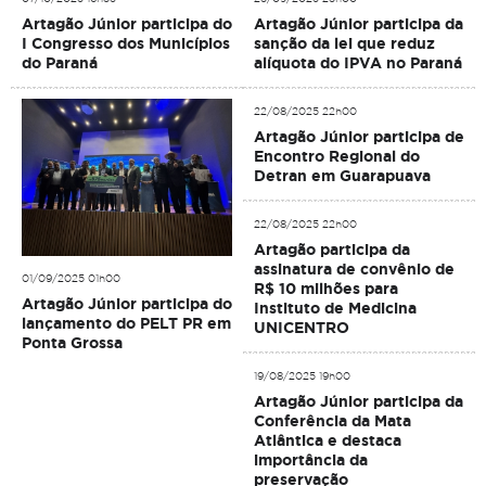
Artagão Júnior participa do
Artagão Júnior participa da
I Congresso dos Municípios
sanção da lei que reduz
do Paraná
alíquota do IPVA no Paraná
22/08/2025 22h00
Artagão Júnior participa de
Encontro Regional do
Detran em Guarapuava
22/08/2025 22h00
Artagão participa da
assinatura de convênio de
01/09/2025 01h00
R$ 10 milhões para
Artagão Júnior participa do
Instituto de Medicina
lançamento do PELT PR em
UNICENTRO
Ponta Grossa
19/08/2025 19h00
Artagão Júnior participa da
Conferência da Mata
Atlântica e destaca
importância da
preservação