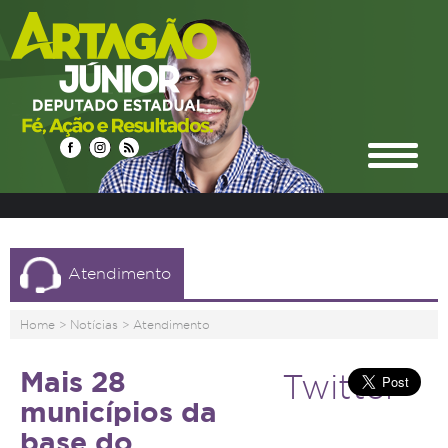
Atendimento
Home
>
Notícias
>
Atendimento
Mais 28
Twitter
municípios da
base do