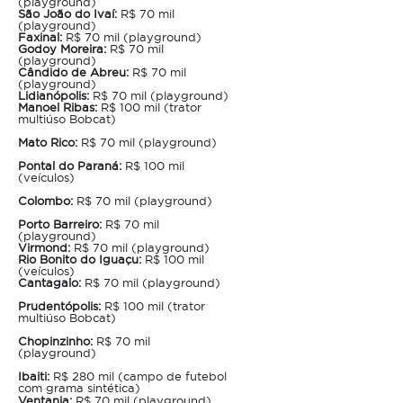
(playground)
São João do Ivaí:
R$ 70 mil
(playground)
Faxinal:
R$ 70 mil (playground)
Godoy Moreira:
R$ 70 mil
(playground)
Cândido de Abreu:
R$ 70 mil
(playground)
Lidianópolis:
R$ 70 mil (playground)
Manoel Ribas:
R$ 100 mil (trator
multiúso Bobcat)
Mato Rico:
R$ 70 mil (playground)
Pontal do Paraná:
R$ 100 mil
(veículos)
Colombo:
R$ 70 mil (playground)
Porto Barreiro:
R$ 70 mil
(playground)
Virmond:
R$ 70 mil (playground)
Rio Bonito do Iguaçu:
R$ 100 mil
(veículos)
Cantagalo:
R$ 70 mil (playground)
Prudentópolis:
R$ 100 mil (trator
multiúso Bobcat)
Chopinzinho:
R$ 70 mil
(playground)
Ibaiti:
R$ 280 mil (campo de futebol
com grama sintética)
Ventania:
R$ 70 mil (playground)