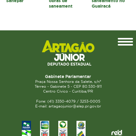
Sanepar
obras de
saneamento no
saneament
Guairacá
Topo
Gabinete Parlamentar
Praça Nossa Senhora da Salete, s/n°
Térreo - Gabinete 5 - CEP 80.530-911
Centro Cívico - Curitiba/PR
Fone: (41) 3350-4079 / 3253-0005
E-mail: artagaojunior@alep.pr.gov.br