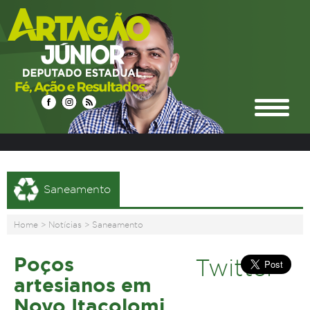
Saneamento
Home
>
Notícias
>
Saneamento
Poços
Twitter
artesianos em
Novo Itacolomi