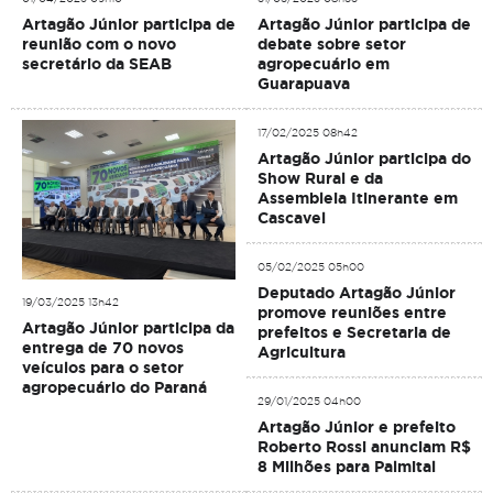
Artagão Júnior participa de
Artagão Júnior participa de
reunião com o novo
debate sobre setor
secretário da SEAB
agropecuário em
Guarapuava
17/02/2025 08h42
Artagão Júnior participa do
Show Rural e da
Assembleia Itinerante em
Cascavel
05/02/2025 05h00
Deputado Artagão Júnior
19/03/2025 13h42
promove reuniões entre
Artagão Júnior participa da
prefeitos e Secretaria de
entrega de 70 novos
Agricultura
veículos para o setor
agropecuário do Paraná
29/01/2025 04h00
Artagão Júnior e prefeito
Roberto Rossi anunciam R$
8 Milhões para Palmital