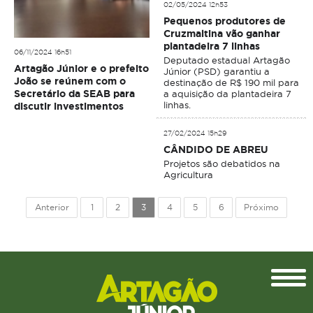
02/05/2024 12h53
Pequenos produtores de
Cruzmaltina vão ganhar
plantadeira 7 linhas
06/11/2024 16h51
Deputado estadual Artagão
Artagão Júnior e o prefeito
Júnior (PSD) garantiu a
João se reúnem com o
destinação de R$ 190 mil para
Secretário da SEAB para
a aquisição da plantadeira 7
linhas.
discutir investimentos
27/02/2024 15h29
CÂNDIDO DE ABREU
Projetos são debatidos na
Agricultura
Anterior
1
2
3
4
5
6
Próximo
Topo