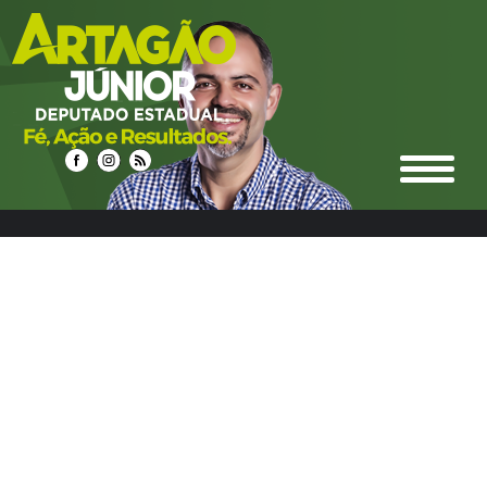
select n.idnoticias, n.titulo, n.resumo, n.texto,
date_format(n.datahora, '%d/%m/%Y %Hh%i') as
datahora_formatado, n.urlrewrite as url_noticia,
n.foto_principal, n.urlm2y, e.ideditoria, e.nome as nome_editoria,
e.icone_branco, e.cor, e.urlrewrite as url_editoria, c.idcidades,
c.nome as nome_cidade, c.imagem, c.urlrewrite as url_cidade
from noticias n left join editoria e on e.ideditoria = n.ideditoria
left join noticias_cidades nc on nc.idnoticias = n.idnoticias left
join cidades c on c.idcidades = nc.idcidades where 1 and
e.urlrewrite LIKE "%agricultura-12%" group by n.idnoticias
ORDER BY DATE_FORMAT(datahora, '%Y%m%d %H:%i') DESC
LIMIT 24,12