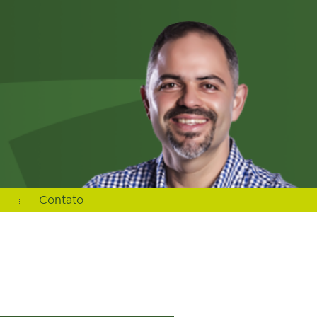
s
Contato
url_noticia, n.foto_principal, n.urlm2y, e.ideditoria, e.nome as
_cidade from noticias n left join editoria e on e.ideditoria =
and e.urlrewrite LIKE "%agricultura-12%" group by n.idnoticias