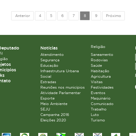
Anterior
4
5
6
7
8
9
Próximo
Religião
Deputado
Notícias
il
Atendimento
Saneamento
igião
Segurança
Rodovias
jetos
Educação
Saúde
icípios
Infraestrutura Urbana
Habitação
ks
Social
Agricultura
ntato
Estradas
Visitas
Reuniões nos municípios
Festividades
Atividade Parlamentar
Eventos
Esporte
Maquinário
Meio Ambiente
Comunicado
SEJU
Trabalho
Campanha 2016
Luto
Eleições 2020
Turismo