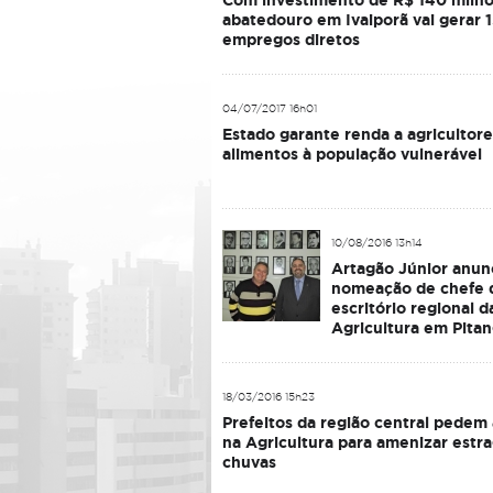
Com investimento de R$ 140 milhõ
abatedouro em Ivaiporã vai gerar 
empregos diretos
04/07/2017 16h01
Estado garante renda a agricultore
alimentos à população vulnerável
10/08/2016 13h14
Artagão Júnior anun
nomeação de chefe 
escritório regional d
Agricultura em Pita
18/03/2016 15h23
Prefeitos da região central pedem
na Agricultura para amenizar estr
chuvas