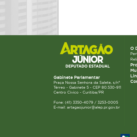
O 
Perf
Rel
Pro
Mun
Lin
Gabinete Parlamentar
Co
Praça Nossa Senhora da Salete, s/n°
Térreo - Gabinete 5 - CEP 80.530-911
Centro Cívico - Curitiba/PR
Fone: (41) 3350-4079 / 3253-0005
E-mail: artagaojunior@alep.pr.gov.br