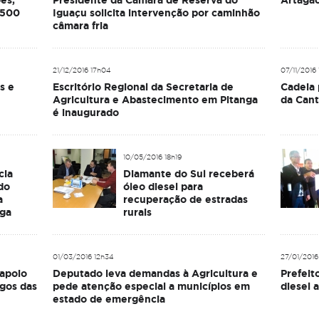
es,
Presidente da Câmara de Reserva do
Artagão
1500
Iguaçu solicita intervenção por caminhão
câmara fria
21/12/2016 17h04
07/11/2016
s e
Escritório Regional da Secretaria de
Cadeia 
Agricultura e Abastecimento em Pitanga
da Cant
é inaugurado
10/05/2016 18h19
cia
Diamante do Sul receberá
do
óleo diesel para
a
recuperação de estradas
nga
rurais
01/03/2016 12h34
27/01/201
 apoio
Deputado leva demandas à Agricultura e
Prefeit
agos das
pede atenção especial a municípios em
diesel 
estado de emergência