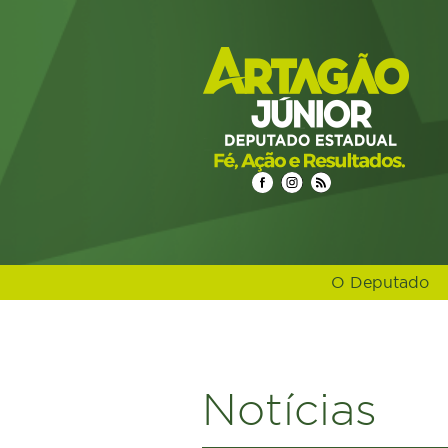
O Deputado
select n.idnoticias, n.titulo, n.resumo, n.texto, date_format(n.d
nome_editoria, e.icone_branco, e.cor, e.urlrewrite as url_editoria
n.ideditoria left join noticias_cidades nc on nc.idnoticias = n.id
ORDER BY DATE_FORMAT(datahora, '%Y%m%d %H:%i') DESC LIM
Notícias