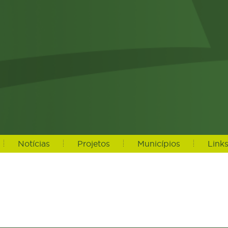
Notícias
Projetos
Municípios
Link
atahora, '%d/%m/%Y %Hh%i') as datahora_formatado, n.urlrewrite as 
, c.idcidades, c.nome as nome_cidade, c.imagem, c.urlrewrite as url
noticias left join cidades c on c.idcidades = nc.idcidades where 1 
IT 84,12