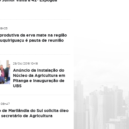
 Júnior visita a 42ª Expogua
 18h35
produtiva da erva mate na região
uquiriguaçu é pauta de reunião
29/04/2016 10h18
Anúncio da Instalação do
Núcleo da Agricultura em
Pitanga e inauguração de
UBS
6 08h47
o de Marilândia do Sul solicita óleo
a secretário de Agricultura